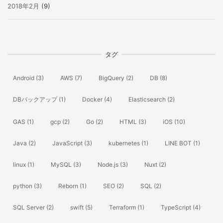
2018年2月
(9)
タグ
Android
(3)
AWS
(7)
BigQuery
(2)
DB
(8)
DBバックアップ
(1)
Docker
(4)
Elasticsearch
(2)
GAS
(1)
gcp
(2)
Go
(2)
HTML
(3)
iOS
(10)
Java
(2)
JavaScript
(3)
kubernetes
(1)
LINE BOT
(1)
linux
(1)
MySQL
(3)
Node.js
(3)
Nuxt
(2)
python
(3)
Reborn
(1)
SEO
(2)
SQL
(2)
SQL Server
(2)
swift
(5)
Terraform
(1)
TypeScript
(4)