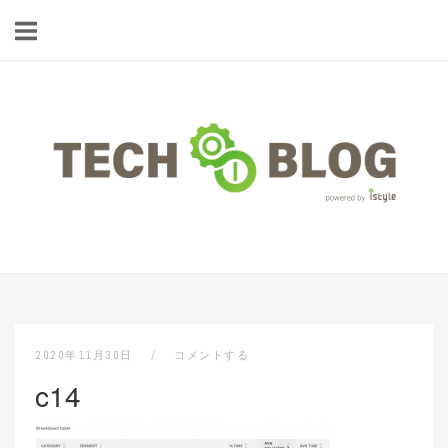
コ
ン
テ
ン
ツ
ホ
へ
ー
ス
ム
キ
ッ
プ
2020年11月30日
コメントする
c14