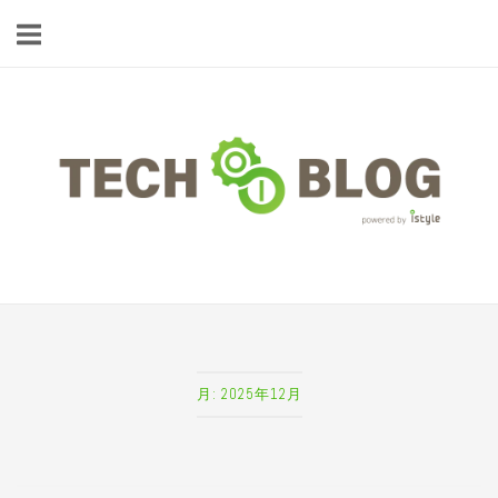
コ
ン
テ
ン
ツ
ホ
へ
ー
ス
ム
キ
ッ
プ
月:
2025年12月