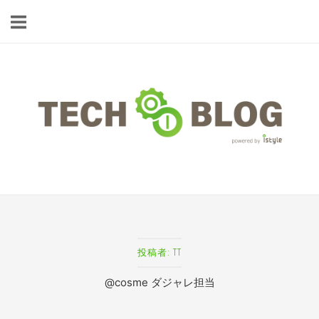
コ
ン
テ
ン
ツ
ホ
へ
ー
ス
ム
キ
ッ
プ
投稿者:
TT
@cosme ダジャレ担当