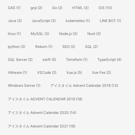
GAS
(1)
gcp
(2)
Go
(2)
HTML
(3)
iOS
(10)
Java
(2)
JavaScript
(3)
kubernetes
(1)
LINE BOT
(1)
linux
(1)
MySQL
(3)
Node.js
(3)
Nuxt
(2)
python
(3)
Reborn
(1)
SEO
(2)
SQL
(2)
SQL Server
(2)
swift
(5)
Terraform
(1)
TypeScript
(4)
VMware
(1)
VSCode
(2)
Vue.js
(5)
Vue Fes
(2)
Windows Server
(1)
アイスタイル Advent Calendar 2018
(13)
アイスタイル ADVENT CALENDAR 2019
(18)
アイスタイル Advent Calendar 2020
(14)
アイスタイル Advent Calendar 2021
(18)