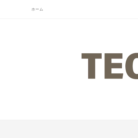
コ
ホーム
ン
テ
ン
ツ
ホ
へ
ー
ス
ム
キ
ッ
プ