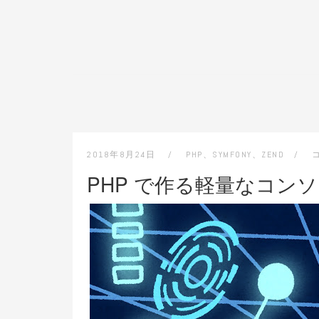
2018年8月24日
PHP
、
SYMFONY
、
ZEND
PHP で作る軽量なコン