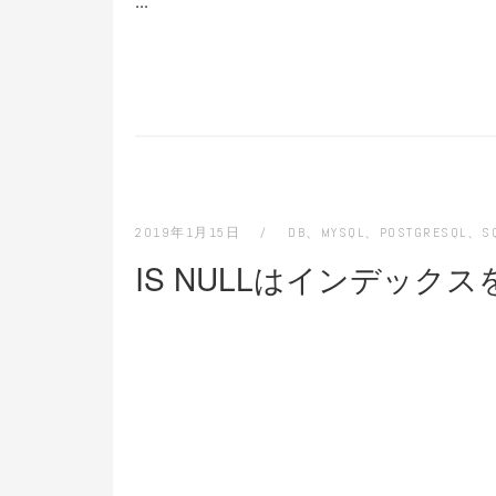
...
2019年1月15日
DB
、
MYSQL
、
POSTGRESQL
、
S
IS NULLはインデック