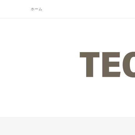
コ
ホーム
ン
テ
ン
ツ
ホ
へ
ー
ス
ム
キ
ッ
プ