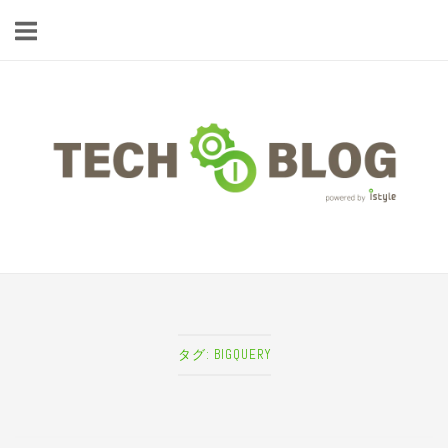
コ
ン
テ
ン
ツ
ホ
へ
ー
ス
ム
キ
ッ
プ
タグ:
BIGQUERY