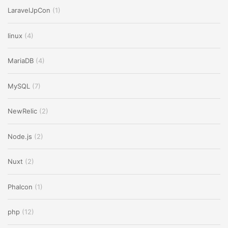
LaravelJpCon
(1)
linux
(4)
MariaDB
(4)
MySQL
(7)
NewRelic
(2)
Node.js
(2)
Nuxt
(2)
Phalcon
(1)
php
(12)