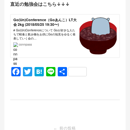
直近の勉強会はこちら↓↓↓
Go(Un)Conference（Goあんこ）LT大
会 2kg (2018/05/25 19:30〜)
# Go(Un)Conferenceについて Goが好きな人た
ちで軽食と飲み物をお供にGoの知見をゆるく発
表していく会の…
connpass
F
T
H
Li
共
a
w
at
n
有
c
itt
e
e
e
er
n
b
a
o
投
o
前の投稿
←