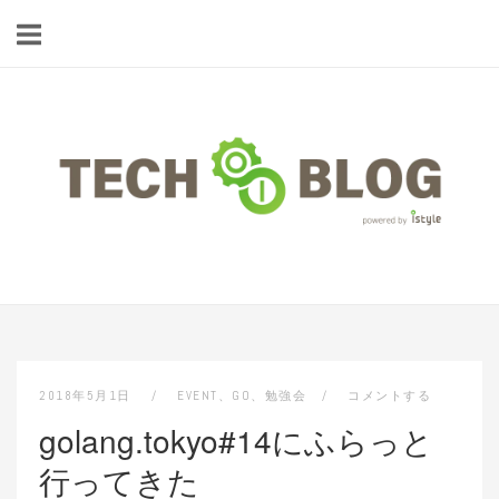
コ
ン
テ
ン
ツ
ホ
へ
ー
ス
ム
キ
ッ
プ
2018年5月1日
EVENT
、
GO
、
勉強会
コメントする
golang.tokyo#14にふらっと
行ってきた