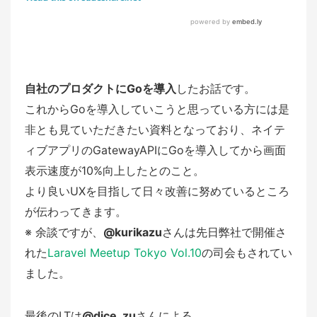
自社のプロダクトにGoを導入
したお話です。
これからGoを導入していこうと思っている方には是
非とも見ていただきたい資料となっており、ネイテ
ィブアプリのGatewayAPIにGoを導入してから画面
表示速度が10%向上したとのこと。
より良いUXを目指して日々改善に努めているところ
が伝わってきます。
※ 余談ですが、
@kurikazu
さんは先日弊社で開催さ
れた
Laravel Meetup Tokyo Vol.10
の司会もされてい
ました。
最後のLTは
@dice_zu
さんによる