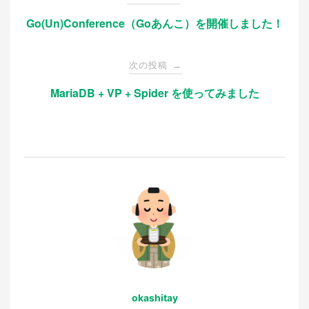
k
稿
Go(Un)Conference（Goあんこ）を開催しました！
ナ
次の投稿
→
ビ
MariaDB + VP + Spider を使ってみました
ゲ
ー
シ
ョ
ン
okashitay