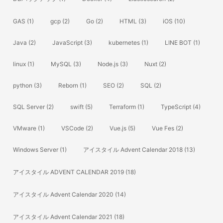
GAS
(1)
gcp
(2)
Go
(2)
HTML
(3)
iOS
(10)
Java
(2)
JavaScript
(3)
kubernetes
(1)
LINE BOT
(1)
linux
(1)
MySQL
(3)
Node.js
(3)
Nuxt
(2)
python
(3)
Reborn
(1)
SEO
(2)
SQL
(2)
SQL Server
(2)
swift
(5)
Terraform
(1)
TypeScript
(4)
VMware
(1)
VSCode
(2)
Vue.js
(5)
Vue Fes
(2)
Windows Server
(1)
アイスタイル Advent Calendar 2018
(13)
アイスタイル ADVENT CALENDAR 2019
(18)
アイスタイル Advent Calendar 2020
(14)
アイスタイル Advent Calendar 2021
(18)