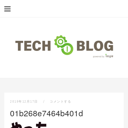
コ
ン
テ
ン
ツ
ホ
へ
ー
ス
ム
キ
ッ
プ
2019年12月17日
コメントする
01b268e7464b401d