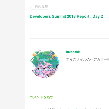
投
前の投稿
←
稿
Developers Summit 2018 Report : Day 2
ナ
ビ
kubotak
ゲ
アイスタイルのヘアカラー担当 元デザ
ー
シ
ョ
コメントを残す
ン