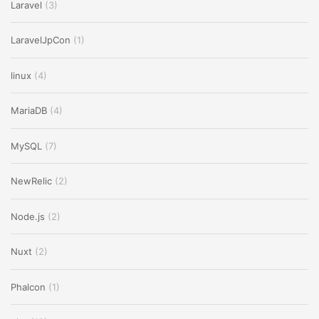
Laravel
(3)
LaravelJpCon
(1)
linux
(4)
MariaDB
(4)
MySQL
(7)
NewRelic
(2)
Node.js
(2)
Nuxt
(2)
Phalcon
(1)