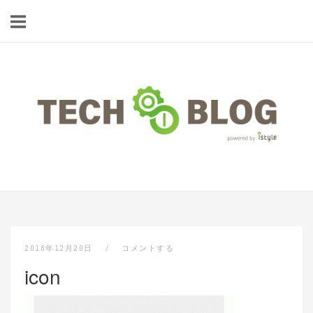
コ
ン
テ
ン
ツ
ホ
へ
ー
ス
ム
キ
ッ
プ
2018年12月20日
コメントする
icon