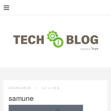
コ
ン
テ
ン
ツ
ホ
へ
ー
ス
ム
キ
ッ
プ
2021年12月1日
コメントする
samune