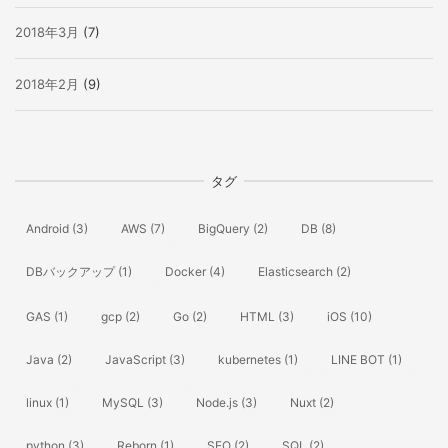
2018年3月
(7)
2018年2月
(9)
タグ
Android
(3)
AWS
(7)
BigQuery
(2)
DB
(8)
DBバックアップ
(1)
Docker
(4)
Elasticsearch
(2)
GAS
(1)
gcp
(2)
Go
(2)
HTML
(3)
iOS
(10)
Java
(2)
JavaScript
(3)
kubernetes
(1)
LINE BOT
(1)
linux
(1)
MySQL
(3)
Node.js
(3)
Nuxt
(2)
python
(3)
Reborn
(1)
SEO
(2)
SQL
(2)