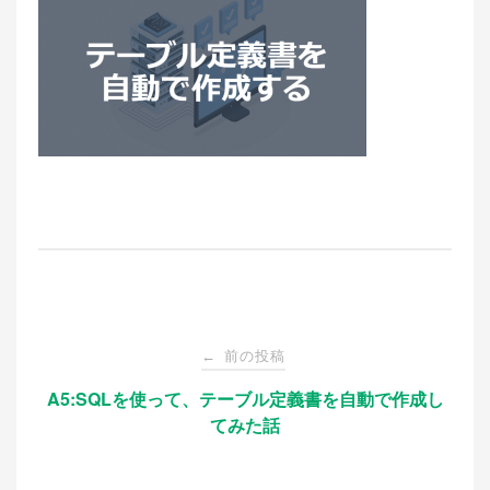
投
前の投稿
←
稿
A5:SQLを使って、テーブル定義書を自動で作成し
てみた話
ナ