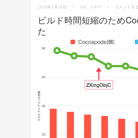
2018年5月15日
IOS
、
SWIFT
コメントす
ビルド時間短縮のためCoco
た