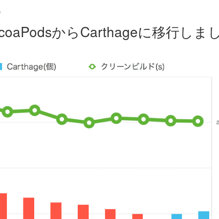
る
aPodsからCarthageに移行しま