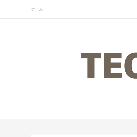
コ
ホーム
ン
テ
ン
ツ
ホ
へ
ー
ス
ム
キ
ッ
プ