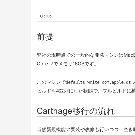
GitHub
前提
弊社の現時点での一般的な開発マシンはMacBook Pro (
Core i7でメモリ16GBです。
このマシンで
defaults write com.apple.dt.
ビルドを4並列にした状態で、フルビルドに
約
Carthage移行の流れ
当然新規機能の実装や改修も行いつつ、空き時間