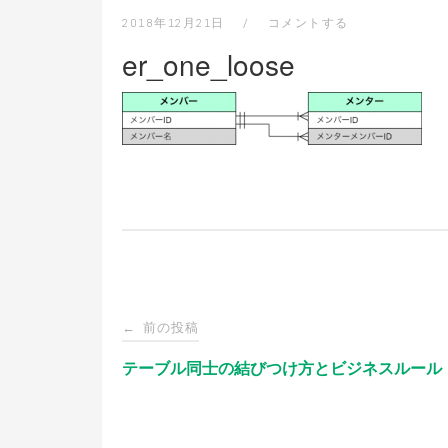
2018年12月21日
コメントする
er_one_loose
投
前の投稿
←
稿
テーブル同士の結びつけ方とビジネスルール
ナ