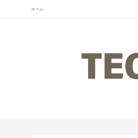
コ
ホーム
ン
テ
ン
ツ
ホ
へ
ー
ス
ム
キ
ッ
プ