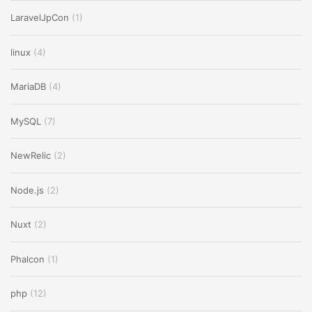
LaravelJpCon
(1)
linux
(4)
MariaDB
(4)
MySQL
(7)
NewRelic
(2)
Node.js
(2)
Nuxt
(2)
Phalcon
(1)
php
(12)