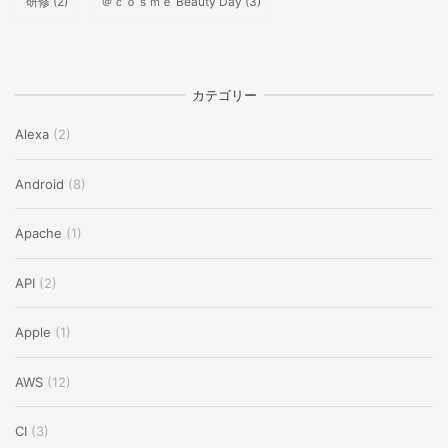
研修
(2)
＠ｃｏｓｍｅ Beauty Day
(3)
カテゴリー
Alexa
(2)
Android
(8)
Apache
(1)
API
(2)
Apple
(1)
AWS
(12)
CI
(3)