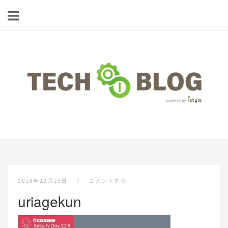
コ
ン
テ
ン
ツ
ホ
へ
ー
ス
ム
キ
ッ
プ
2018年12月19日
コメントする
uriagekun