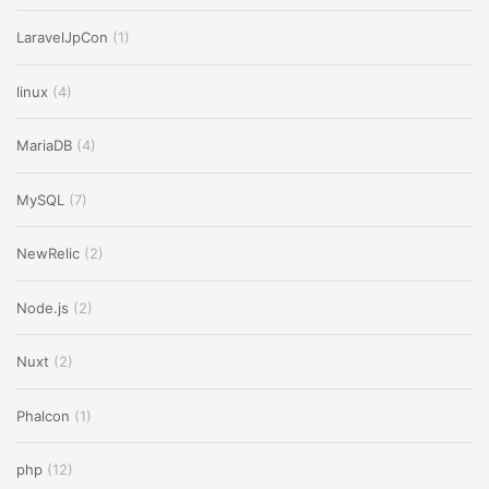
LaravelJpCon
(1)
linux
(4)
MariaDB
(4)
MySQL
(7)
NewRelic
(2)
Node.js
(2)
Nuxt
(2)
Phalcon
(1)
php
(12)