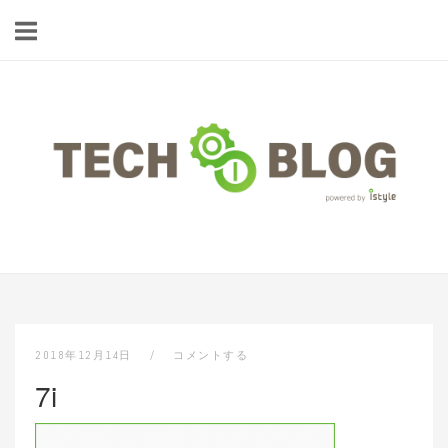
コ
ン
テ
ン
ツ
ホ
へ
ー
ス
ム
キ
ッ
プ
2018年12月14日
コメントする
7i