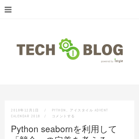
コ
ン
テ
ン
ツ
ホ
へ
ー
ス
ム
キ
ッ
プ
2018年12月1日
PYTHON
、
アイスタイル ADVENT
CALENDAR 2018
コメントする
Python seabornを利用して