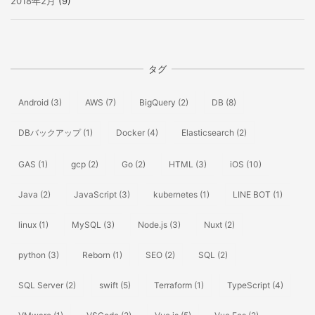
2018年2月
(9)
タグ
Android
(3)
AWS
(7)
BigQuery
(2)
DB
(8)
DBバックアップ
(1)
Docker
(4)
Elasticsearch
(2)
GAS
(1)
gcp
(2)
Go
(2)
HTML
(3)
iOS
(10)
Java
(2)
JavaScript
(3)
kubernetes
(1)
LINE BOT
(1)
linux
(1)
MySQL
(3)
Node.js
(3)
Nuxt
(2)
python
(3)
Reborn
(1)
SEO
(2)
SQL
(2)
SQL Server
(2)
swift
(5)
Terraform
(1)
TypeScript
(4)