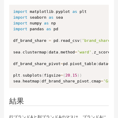
import
 matplotlib
.
pyplot 
as
import
 seaborn 
as
import
 numpy 
as
import
 pandas 
as
 pd

df_brand_share 
=
 pd
.
read_csv
(
'brand_shares_u
sea
.
clustermap
(
data
,
method
=
'ward'
,
z_score
=
0
,
df_brand_share_pivot
=
pd
.
pivot_table
(
data
=
df_
plt
.
subplots
(
figsize
=
(
20
,
15
)
)
sea
.
heatmap
(
df_brand_share_pivot
,
cmap
=
'Green
結果
行ブランドAと列ブランドAのマスは、ブランドAに