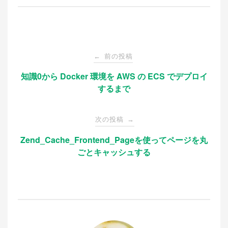
e
er
n
b
a
o
投
o
前の投稿
←
k
稿
知識0から Docker 環境を AWS の ECS でデプロイ
するまで
ナ
次の投稿
→
ビ
Zend_Cache_Frontend_Pageを使ってページを丸
ごとキャッシュする
ゲ
ー
シ