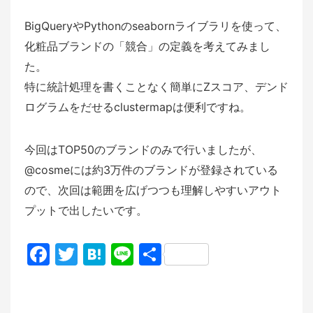
BigQueryやPythonのseabornライブラリを使って、
化粧品ブランドの「競合」の定義を考えてみまし
た。
特に統計処理を書くことなく簡単にZスコア、デンド
ログラムをだせるclustermapは便利ですね。
今回はTOP50のブランドのみで行いましたが、
@cosmeには約3万件のブランドが登録されている
ので、次回は範囲を広げつつも理解しやすいアウト
プットで出したいです。
F
T
H
Li
共
a
w
at
n
有
c
itt
e
e