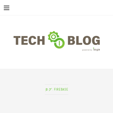
コ
ン
テ
ン
ツ
ホ
へ
ー
ス
ム
キ
ッ
プ
タグ:
FIREBASE