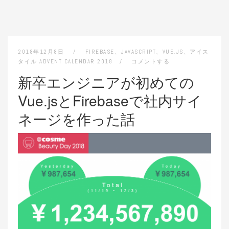
2018年12月8日
FIREBASE
、
JAVASCRIPT
、
VUE.JS
、
アイス
タイル ADVENT CALENDAR 2018
コメントする
新卒エンジニアが初めての
Vue.jsとFirebaseで社内サイ
ネージを作った話