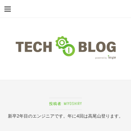
コ
ン
テ
ン
ツ
ホ
へ
ー
ス
ム
キ
ッ
プ
投稿者:
MIYOSHIRY
新卒2年目のエンジニアです。年に4回は高尾山登ります。