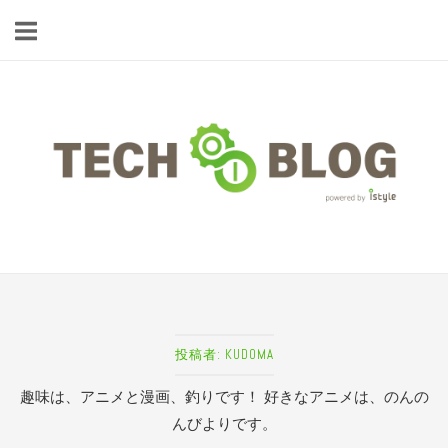
コ
ン
テ
ン
ツ
ホ
へ
ー
ス
ム
キ
ッ
プ
投稿者:
KUDOMA
趣味は、アニメと漫画、釣りです！ 好きなアニメは、のんの
んびよりです。