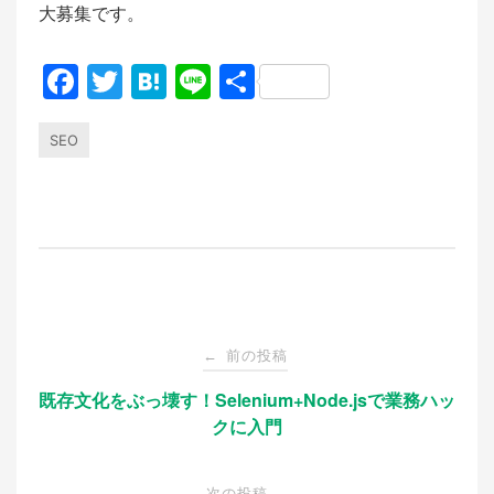
大募集です。
F
T
H
Li
共
a
w
at
n
有
c
itt
e
e
SEO
e
er
n
b
a
o
o
k
投
前の投稿
←
稿
既存文化をぶっ壊す！Selenium+Node.jsで業務ハッ
クに入門
ナ
次の投稿
→