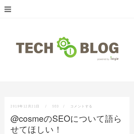
コ
ン
テ
ン
ツ
ホ
へ
ー
ス
ム
キ
ッ
プ
2019年12月21日
SEO
コメントする
@cosmeのSEOについて語ら
せてほしい！